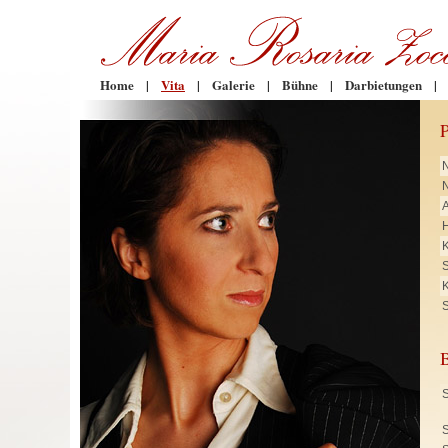
Home
|
Vita
|
Galerie
|
Bühne
|
Darbietungen
|
N
H
K
K
S