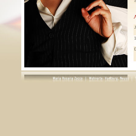
S
J
J
M
A