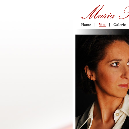
Home
|
Vita
|
Galerie