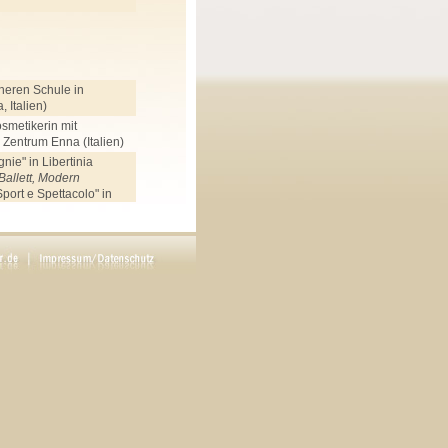
heren Schule in
 Italien)
smetikerin mit
Zentrum Enna (Italien)
ie" in Libertinia
Ballett, Modern
port e Spettacolo" in
lett, Modern
hschule (Mannheim),
schule (Mannheim),
pptanz
 Ela Sommer (Neustadt),
cht
Music, Dance and Drama
schluss,
Jazz, Modern,
, Gesang,
, Chor, Sprechtechnik,
en. Schwerpunkt:
a.
 Abicht, Urs Affolter