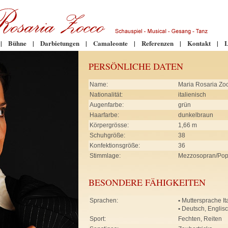
|
Bühne
|
Darbietungen
|
Camaleonte
|
Referenzen
|
Kontakt
|
L
PERSÖNLICHE DATEN
Name:
Maria Rosaria Zo
Nationalität:
italienisch
Augenfarbe:
grün
Haarfarbe:
dunkelbraun
Körpergrösse:
1,66 m
Schuhgröße:
38
Konfektionsgröße:
36
Stimmlage:
Mezzosopran/Po
BESONDERE FÄHIGKEITEN
Sprachen:
•
Muttersprache It
•
Deutsch, Englis
Sport:
Fechten, Reiten