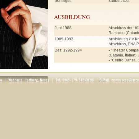
Sonstiges:
Zaubertricks
AUSBILDUNG
Juni 1988
Abschluss der Hö
Ramacca (Catania,
1989-1992
Ausbildung zur Ko
Abschluss, ENAIP 
Dez. 1992-1994
•
"Theater Compagn
(Catania, Italien),
•
"Centro Danza, S
Enna (Italien),
Bal
Jul. 1995-Feb. 1996
"Inlingua" Sprac
Deutschkurs
März 1996 - Juli 1997
•
"The Park" Tanz
Ballett, Jazz, Ste
•
Rollenarbeit bei
Schauspielunterri
Aug. 1997-Jul. 2001
Stage School of 
(Hamburg) mit Ab
Ballett, Stepptanz
Liedinterpretation
Pantomime, Fecht
Schauspiel
Dort Unterricht u. 
•
Schauspiel: Karin