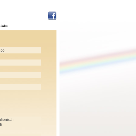
inks
cco
p
alienisch
ch