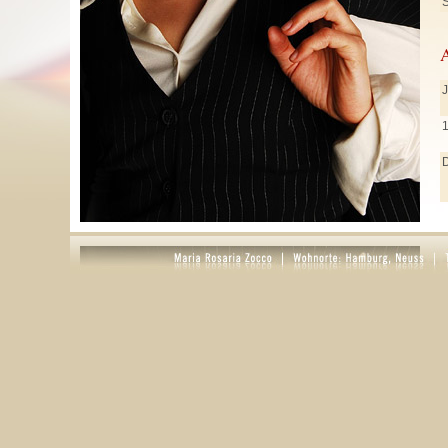
S
J
J
M
A