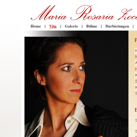
Home
|
Vita
|
Galerie
|
Bühne
|
Darbietungen
|
N
H
K
K
S