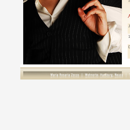
S
J
J
M
A