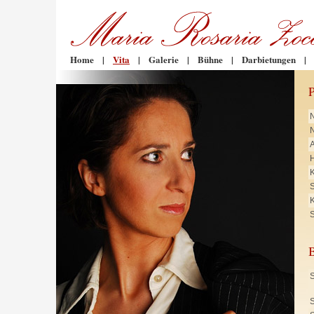
Home
|
Vita
|
Galerie
|
Bühne
|
Darbietungen
|
N
H
K
K
S