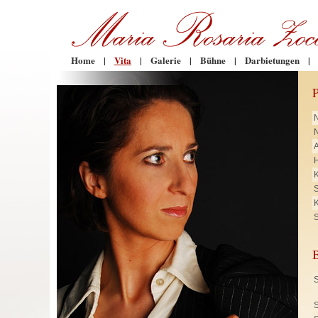
Home
|
Vita
|
Galerie
|
Bühne
|
Darbietungen
|
N
H
K
K
S