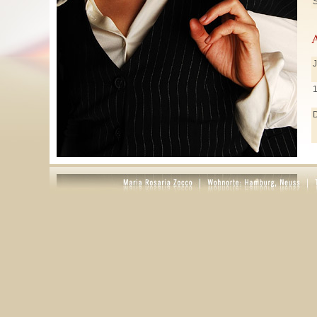
S
J
J
M
A