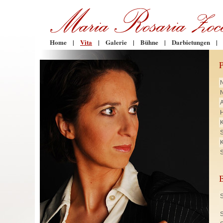
Home
|
Vita
|
Galerie
|
Bühne
|
Darbietungen
|
N
H
K
K
S