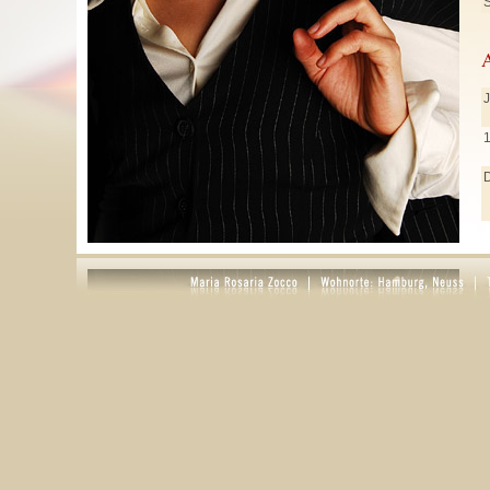
S
J
J
M
A