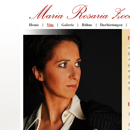
Home
|
Vita
|
Galerie
|
Bühne
|
Darbietungen
|
N
H
K
K
S