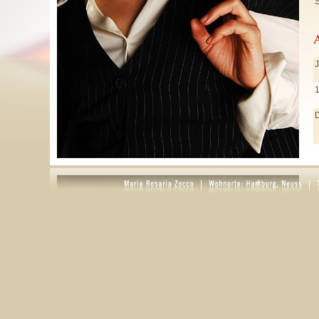
S
J
J
M
A