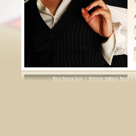
S
J
J
M
A