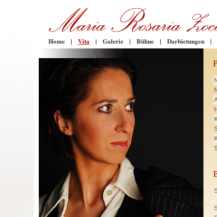
Home
|
Vita
|
Galerie
|
Bühne
|
Darbietungen
|
N
H
K
K
S