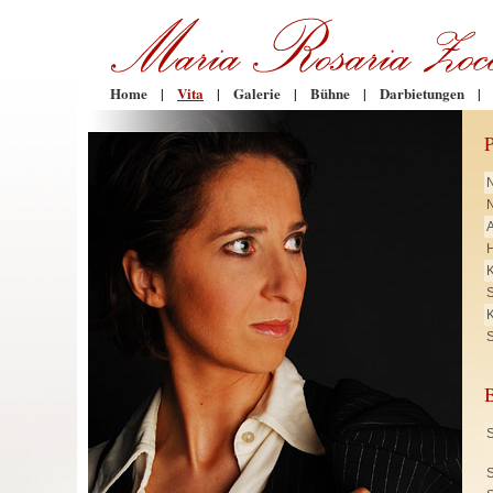
Home
|
Vita
|
Galerie
|
Bühne
|
Darbietungen
|
N
H
K
K
S