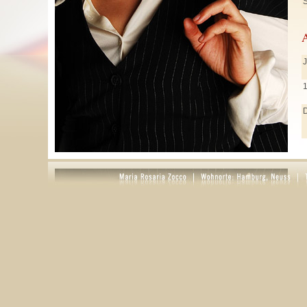
S
J
J
M
A