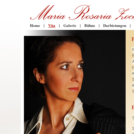
Home
|
Vita
|
Galerie
|
Bühne
|
Darbietungen
|
N
H
K
K
S