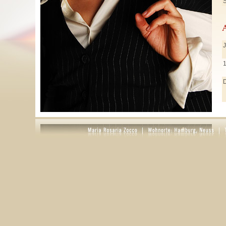
S
J
J
M
A