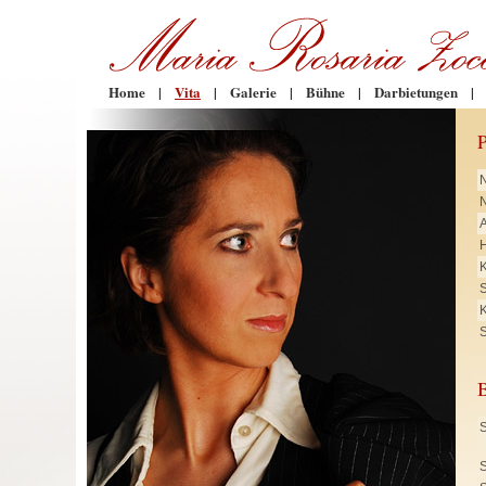
Home
|
Vita
|
Galerie
|
Bühne
|
Darbietungen
|
N
H
K
K
S