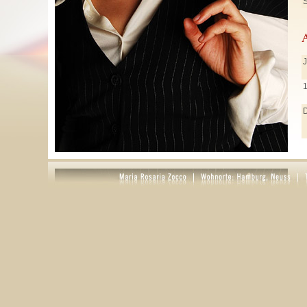
S
J
J
M
A