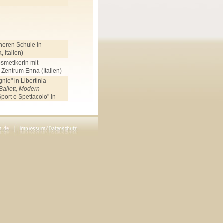
heren Schule in
 Italien)
smetikerin mit
Zentrum Enna (Italien)
ie" in Libertinia
Ballett, Modern
port e Spettacolo" in
lett, Modern
hschule (Mannheim),
schule (Mannheim),
pptanz
 Ela Sommer (Neustadt),
cht
Music, Dance and Drama
schluss,
Jazz, Modern,
, Gesang,
, Chor, Sprechtechnik,
en. Schwerpunkt:
a.
 Abicht, Urs Affolter