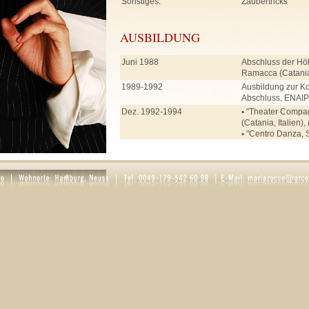
Sonstiges:
Zaubertricks
AUSBILDUNG
Juni 1988
Abschluss der Hö
Ramacca (Catania,
1989-1992
Ausbildung zur Ko
Abschluss, ENAIP 
Dez. 1992-1994
•
"Theater Compagn
(Catania, Italien),
•
"Centro Danza, S
Enna (Italien),
Bal
Jul. 1995-Feb. 1996
"Inlingua" Sprac
Deutschkurs
März 1996 - Juli 1997
•
"The Park" Tanz
Ballett, Jazz, Ste
•
Rollenarbeit bei
Schauspielunterri
Aug. 1997-Jul. 2001
Stage School of 
(Hamburg) mit Ab
Ballett, Stepptanz
Liedinterpretation
Pantomime, Fecht
Schauspiel
Dort Unterricht u. 
•
Schauspiel: Karin