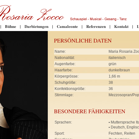
|
Bühne
|
Darbietungen
|
Camaleonte
|
Referenzen
|
Kontakt
|
L
PERSÖNLICHE DATEN
Name:
Maria Rosaria Zo
Nationalität:
italienisch
Augenfarbe:
grün
Haarfarbe:
dunkelbraun
Körpergrösse:
1,66 m
Schuhgröße:
38
Konfektionsgröße:
36
Stimmlage:
Mezzosopran/Po
BESONDERE FÄHIGKEITEN
Sprachen:
•
Muttersprache It
•
Deutsch, Englis
Sport:
Fechten, Reiten