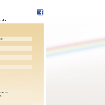
inks
cco
p
alienisch
ch