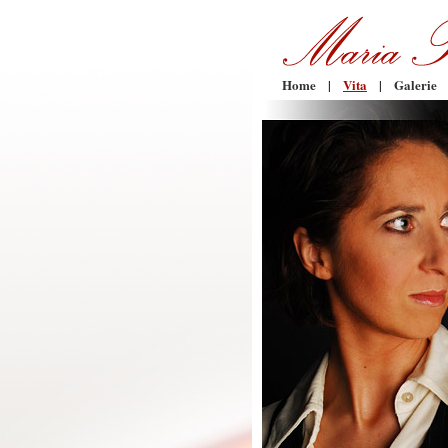
Home
|
Vita
|
Galerie