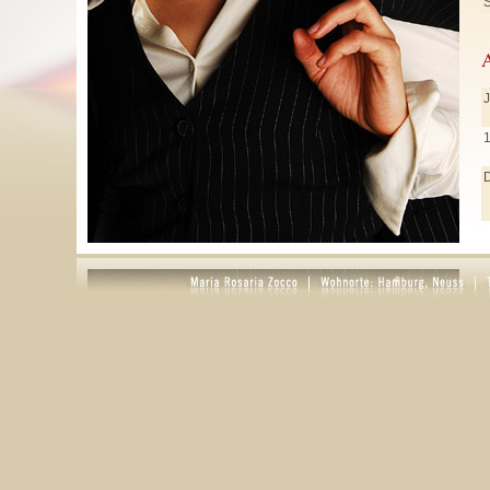
S
J
J
M
A