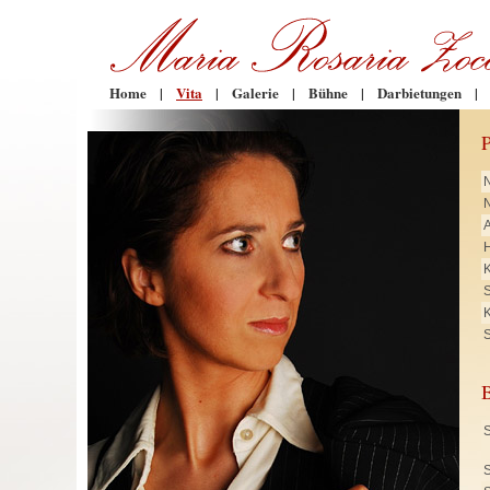
Home
|
Vita
|
Galerie
|
Bühne
|
Darbietungen
|
N
H
K
K
S