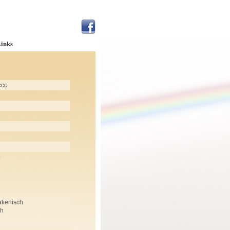
inks
cco
p
alienisch
ch