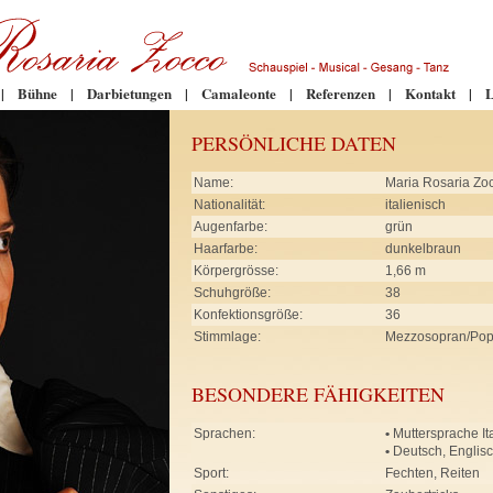
|
Bühne
|
Darbietungen
|
Camaleonte
|
Referenzen
|
Kontakt
|
L
PERSÖNLICHE DATEN
Name:
Maria Rosaria Zo
Nationalität:
italienisch
Augenfarbe:
grün
Haarfarbe:
dunkelbraun
Körpergrösse:
1,66 m
Schuhgröße:
38
Konfektionsgröße:
36
Stimmlage:
Mezzosopran/Po
BESONDERE FÄHIGKEITEN
Sprachen:
•
Muttersprache It
•
Deutsch, Englis
Sport:
Fechten, Reiten