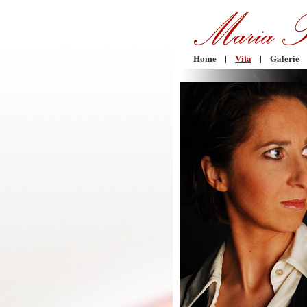
Home
|
Vita
|
Galerie