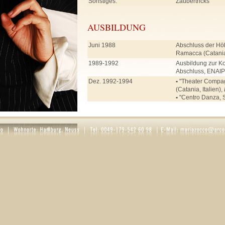
Sonstiges:
Zaubertricks
AUSBILDUNG
Juni 1988
Abschluss der Hö
Ramacca (Catania,
1989-1992
Ausbildung zur Ko
Abschluss, ENAIP 
Dez. 1992-1994
•
"Theater Compagn
(Catania, Italien),
•
"Centro Danza, S
Enna (Italien),
Bal
Jul. 1995-Feb. 1996
"Inlingua" Sprac
Deutschkurs
März 1996 - Juli 1997
•
"The Park" Tanz
Ballett, Jazz, Ste
•
Rollenarbeit bei
Schauspielunterri
Aug. 1997-Jul. 2001
Stage School of 
(Hamburg) mit Ab
Ballett, Stepptanz
Liedinterpretation
Pantomime, Fecht
Schauspiel
Dort Unterricht u. 
•
Schauspiel: Karin