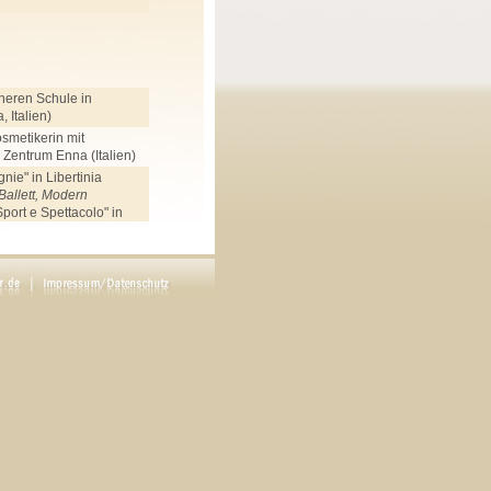
heren Schule in
 Italien)
smetikerin mit
Zentrum Enna (Italien)
ie" in Libertinia
Ballett, Modern
port e Spettacolo" in
lett, Modern
hschule (Mannheim),
schule (Mannheim),
pptanz
 Ela Sommer (Neustadt),
cht
Music, Dance and Drama
schluss,
Jazz, Modern,
, Gesang,
, Chor, Sprechtechnik,
en. Schwerpunkt:
a.
 Abicht, Urs Affolter