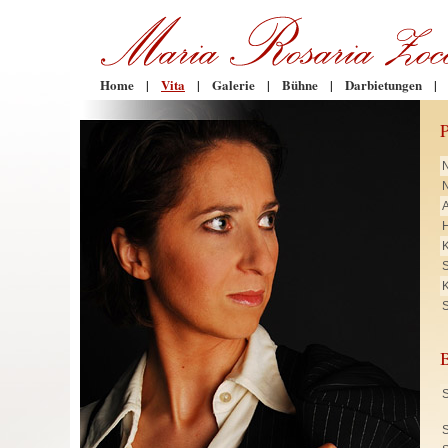
Home
|
Vita
|
Galerie
|
Bühne
|
Darbietungen
|
N
H
K
K
S