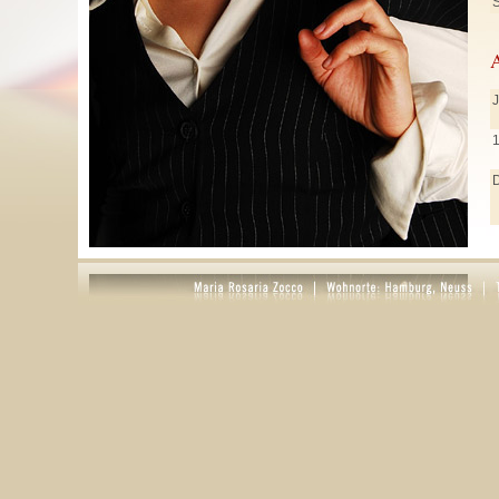
S
J
J
M
A