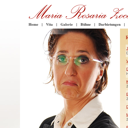
Home
|
Vita
|
Galerie
|
Bühne
|
Darbietungen
|
D
V
H
K
E
D
M