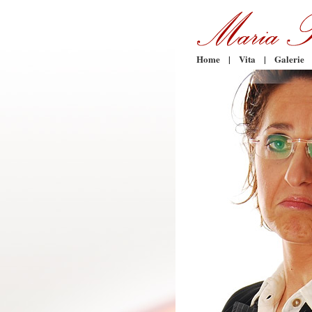
Home
|
Vita
|
Galerie