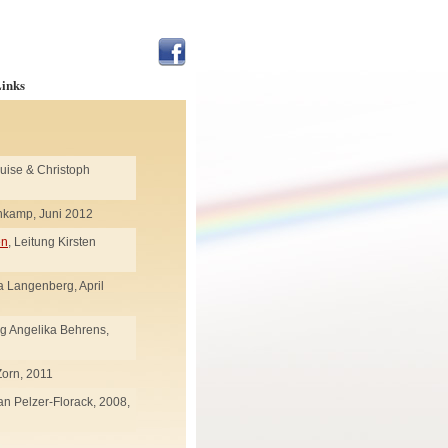
inks
Luise & Christoph
enkamp, Juni 2012
en
, Leitung Kirsten
a Langenberg, April
ng Angelika Behrens,
Zorn, 2011
fan Pelzer-Florack, 2008,