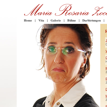
Home
|
Vita
|
Galerie
|
Bühne
|
Darbietungen
|
D
V
H
K
E
D
M