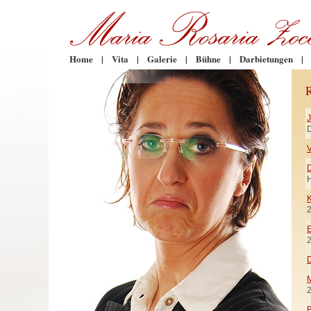
Home
|
Vita
|
Galerie
|
Bühne
|
Darbietungen
|
D
V
H
K
E
D
M