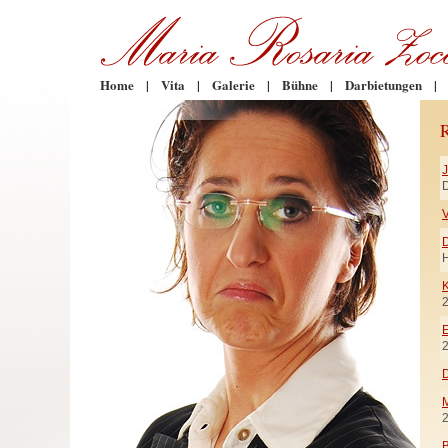
Home
|
Vita
|
Galerie
|
Bühne
|
Darbietungen
|
D
V
H
K
E
D
M