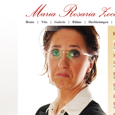
Home
|
Vita
|
Galerie
|
Bühne
|
Darbietungen
|
D
V
H
K
E
D
M