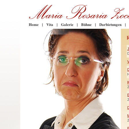
Home
|
Vita
|
Galerie
|
Bühne
|
Darbietungen
|
D
V
H
K
E
D
M