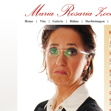
Home
|
Vita
|
Galerie
|
Bühne
|
Darbietungen
|
D
V
H
K
E
D
M