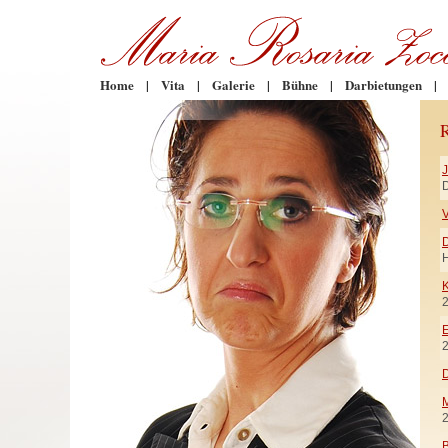
Home
|
Vita
|
Galerie
|
Bühne
|
Darbietungen
|
D
V
H
K
E
D
M