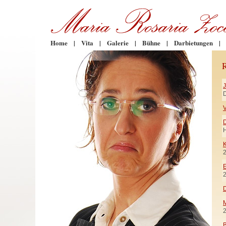
Home
|
Vita
|
Galerie
|
Bühne
|
Darbietungen
|
D
V
H
K
E
D
M