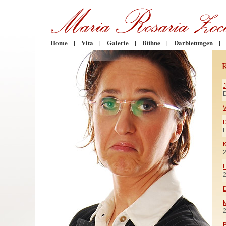
Home
|
Vita
|
Galerie
|
Bühne
|
Darbietungen
|
D
V
H
K
E
D
M