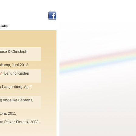
inks
Luise & Christoph
enkamp, Juni 2012
en
, Leitung Kirsten
a Langenberg, April
ng Angelika Behrens,
Zorn, 2011
fan Pelzer-Florack, 2008,