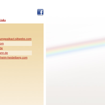
inks
ungwalkact.sitiwebs.com
com
de
ann.de
heim-heidelberg.com