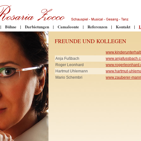
|
Bühne
|
Darbietungen
|
Camaleonte
|
Referenzen
|
Kontakt
|
L
FREUNDE UND KOLLEGEN
www.kinderunterhalt
Anja Fußbach
www.anjafussbach.
Roger Leonhard
www.rogerleonhard.
Hartmut Uhlemann
www.hartmut-uhlem
Mario Schembri
www.zauberer-mann