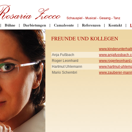
|
Bühne
|
Darbietungen
|
Camaleonte
|
Referenzen
|
Kontakt
|
L
FREUNDE UND KOLLEGEN
www.kinderunterhalt
Anja Fußbach
www.anjafussbach.
Roger Leonhard
www.rogerleonhard.
Hartmut Uhlemann
www.hartmut-uhlem
Mario Schembri
www.zauberer-mann