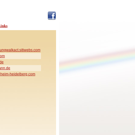
inks
ungwalkact.sitiwebs.com
com
de
ann.de
heim-heidelberg.com