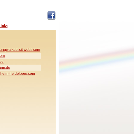
inks
ungwalkact.sitiwebs.com
com
de
ann.de
heim-heidelberg.com