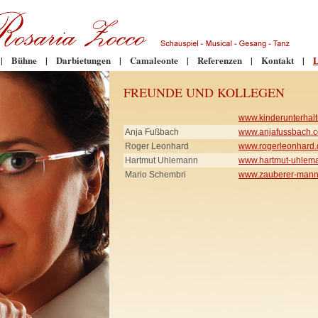
|
Bühne
|
Darbietungen
|
Camaleonte
|
Referenzen
|
Kontakt
|
L
FREUNDE UND KOLLEGEN
www.kinderunterhalt
Anja Fußbach
www.anjafussbach.
Roger Leonhard
www.rogerleonhard.
Hartmut Uhlemann
www.hartmut-uhlem
Mario Schembri
www.zauberer-mann