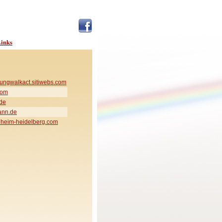
inks
ungwalkact.sitiwebs.com
com
de
ann.de
heim-heidelberg.com