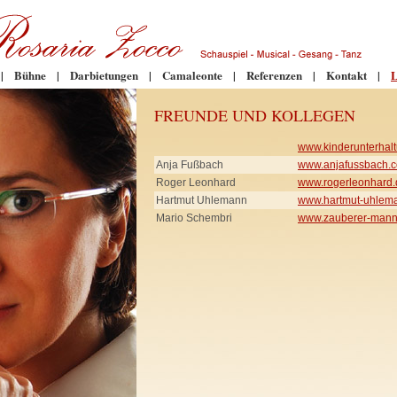
|
Bühne
|
Darbietungen
|
Camaleonte
|
Referenzen
|
Kontakt
|
L
FREUNDE UND KOLLEGEN
www.kinderunterhalt
Anja Fußbach
www.anjafussbach.
Roger Leonhard
www.rogerleonhard.
Hartmut Uhlemann
www.hartmut-uhlem
Mario Schembri
www.zauberer-mann