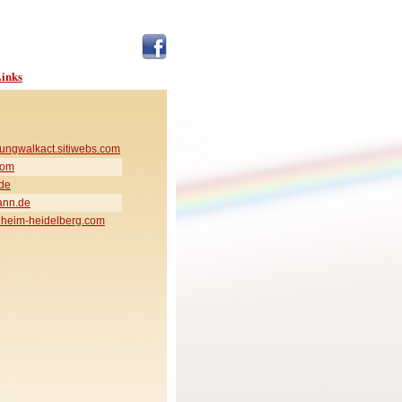
inks
ungwalkact.sitiwebs.com
com
de
ann.de
heim-heidelberg.com