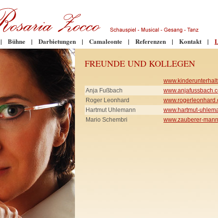
|
Bühne
|
Darbietungen
|
Camaleonte
|
Referenzen
|
Kontakt
|
L
FREUNDE UND KOLLEGEN
www.kinderunterhalt
Anja Fußbach
www.anjafussbach.
Roger Leonhard
www.rogerleonhard.
Hartmut Uhlemann
www.hartmut-uhlem
Mario Schembri
www.zauberer-mann