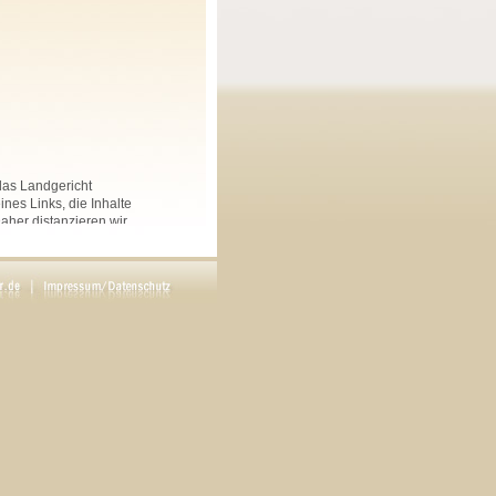
 das Landgericht
nes Links, die Inhalte
Daher distanzieren wir
nkten Seiten auf dieser
 und Linksammlungen, die
.
rs angegeben, sind
ftliche Genehmigung des
en. Copyright by Maria