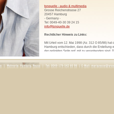
tonquelle - audio & multimedia
Grosse Reichenstrasse 27
20457 Hamburg
- Germany -
Tel: 0049-40-30 39 24 15
info@tonquelle.de
Rechtlicher Hinweis zu Links:
Mit Urteil vom 12. Mai 1998 (Az. 312 O 85/98) hat
Hamburg entschieden, dass durch die Erstellung ei
der gelinkten Seite ggf. mit zu verantworten sind. 
uns hiermit vorsorglich von den Inhalten aller geli
Website. Diese Erklärung gilt für sämtliche Links
zur Zeit bestehen oder in Zukunft bestehen werden
Alle Bilder, Texte und Grafiken, sofern nicht ande
urheberrechtlich geschützt und dürfen ohne schri
Rechtsinhabers nicht anderweitig verwendet werd
Rosaria Zocco.
DATENSCHUTZ
1. Datenschutz auf einen Blick
Allgemeine Hinweise