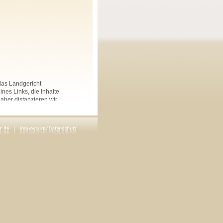
 das Landgericht
nes Links, die Inhalte
Daher distanzieren wir
nkten Seiten auf dieser
 und Linksammlungen, die
.
rs angegeben, sind
ftliche Genehmigung des
en. Copyright by Maria