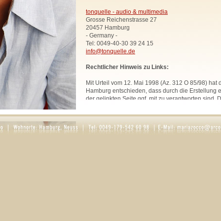
tonquelle - audio & multimedia
Grosse Reichenstrasse 27
20457 Hamburg
- Germany -
Tel: 0049-40-30 39 24 15
info@tonquelle.de
Rechtlicher Hinweis zu Links:
Mit Urteil vom 12. Mai 1998 (Az. 312 O 85/98) hat
Hamburg entschieden, dass durch die Erstellung ei
der gelinkten Seite ggf. mit zu verantworten sind. 
uns hiermit vorsorglich von den Inhalten aller geli
Website. Diese Erklärung gilt für sämtliche Links
zur Zeit bestehen oder in Zukunft bestehen werden
Alle Bilder, Texte und Grafiken, sofern nicht ande
urheberrechtlich geschützt und dürfen ohne schri
Rechtsinhabers nicht anderweitig verwendet werd
Rosaria Zocco.
DATENSCHUTZ
1. Datenschutz auf einen Blick
Allgemeine Hinweise