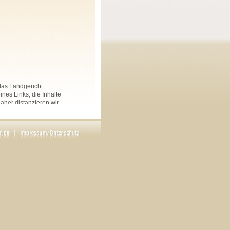
 das Landgericht
nes Links, die Inhalte
Daher distanzieren wir
nkten Seiten auf dieser
 und Linksammlungen, die
.
rs angegeben, sind
ftliche Genehmigung des
en. Copyright by Maria