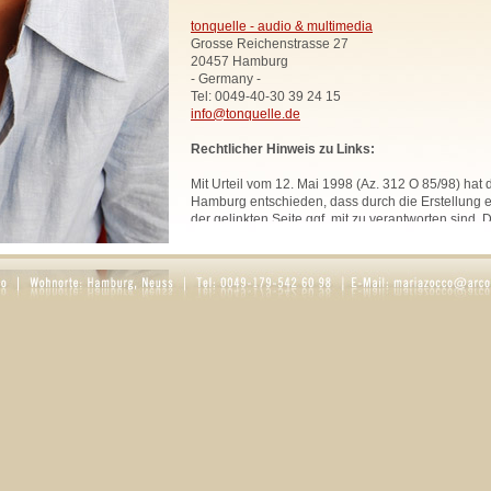
tonquelle - audio & multimedia
Grosse Reichenstrasse 27
20457 Hamburg
- Germany -
Tel: 0049-40-30 39 24 15
info@tonquelle.de
Rechtlicher Hinweis zu Links:
Mit Urteil vom 12. Mai 1998 (Az. 312 O 85/98) hat
Hamburg entschieden, dass durch die Erstellung ei
der gelinkten Seite ggf. mit zu verantworten sind. 
uns hiermit vorsorglich von den Inhalten aller geli
Website. Diese Erklärung gilt für sämtliche Links
zur Zeit bestehen oder in Zukunft bestehen werden
Alle Bilder, Texte und Grafiken, sofern nicht ande
urheberrechtlich geschützt und dürfen ohne schri
Rechtsinhabers nicht anderweitig verwendet werd
Rosaria Zocco.
DATENSCHUTZ
1. Datenschutz auf einen Blick
Allgemeine Hinweise