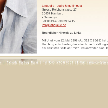
tonquelle - audio & multimedia
Grosse Reichenstrasse 27
20457 Hamburg
- Germany -
Tel: 0049-40-30 39 24 15
info@tonquelle.de
Rechtlicher Hinweis zu Links:
Mit Urteil vom 12. Mai 1998 (Az. 312 O 85/98) hat
Hamburg entschieden, dass durch die Erstellung ei
der gelinkten Seite ggf. mit zu verantworten sind. 
uns hiermit vorsorglich von den Inhalten aller geli
Website. Diese Erklärung gilt für sämtliche Links
zur Zeit bestehen oder in Zukunft bestehen werden
Alle Bilder, Texte und Grafiken, sofern nicht ande
urheberrechtlich geschützt und dürfen ohne schri
Rechtsinhabers nicht anderweitig verwendet werd
Rosaria Zocco.
DATENSCHUTZ
1. Datenschutz auf einen Blick
Allgemeine Hinweise