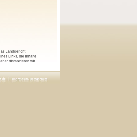
 das Landgericht
nes Links, die Inhalte
Daher distanzieren wir
nkten Seiten auf dieser
 und Linksammlungen, die
.
rs angegeben, sind
ftliche Genehmigung des
en. Copyright by Maria