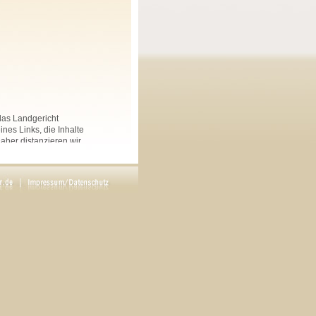
 das Landgericht
nes Links, die Inhalte
Daher distanzieren wir
nkten Seiten auf dieser
 und Linksammlungen, die
.
rs angegeben, sind
ftliche Genehmigung des
en. Copyright by Maria