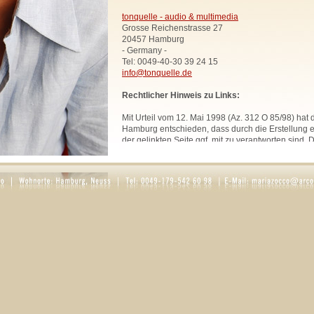
tonquelle - audio & multimedia
Grosse Reichenstrasse 27
20457 Hamburg
- Germany -
Tel: 0049-40-30 39 24 15
info@tonquelle.de
Rechtlicher Hinweis zu Links:
Mit Urteil vom 12. Mai 1998 (Az. 312 O 85/98) hat
Hamburg entschieden, dass durch die Erstellung ei
der gelinkten Seite ggf. mit zu verantworten sind. 
uns hiermit vorsorglich von den Inhalten aller geli
Website. Diese Erklärung gilt für sämtliche Links
zur Zeit bestehen oder in Zukunft bestehen werden
Alle Bilder, Texte und Grafiken, sofern nicht ande
urheberrechtlich geschützt und dürfen ohne schri
Rechtsinhabers nicht anderweitig verwendet werd
Rosaria Zocco.
DATENSCHUTZ
1. Datenschutz auf einen Blick
Allgemeine Hinweise