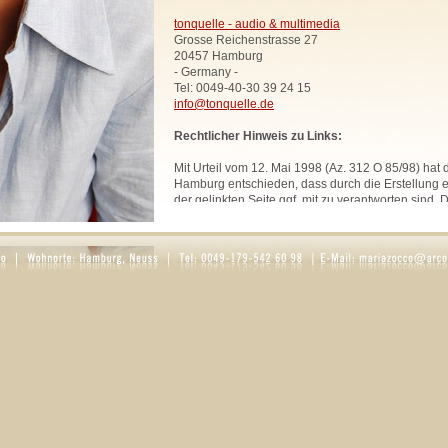
tonquelle - audio & multimedia
Grosse Reichenstrasse 27
20457 Hamburg
- Germany -
Tel: 0049-40-30 39 24 15
info@tonquelle.de
Rechtlicher Hinweis zu Links:
Mit Urteil vom 12. Mai 1998 (Az. 312 O 85/98) hat
Hamburg entschieden, dass durch die Erstellung ei
der gelinkten Seite ggf. mit zu verantworten sind. 
uns hiermit vorsorglich von den Inhalten aller geli
Website. Diese Erklärung gilt für sämtliche Links
zur Zeit bestehen oder in Zukunft bestehen werden
Alle Bilder, Texte und Grafiken, sofern nicht ande
urheberrechtlich geschützt und dürfen ohne schri
Rechtsinhabers nicht anderweitig verwendet werd
Rosaria Zocco.
DATENSCHUTZ
1. Datenschutz auf einen Blick
Allgemeine Hinweise