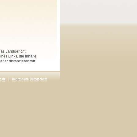
 das Landgericht
nes Links, die Inhalte
Daher distanzieren wir
nkten Seiten auf dieser
 und Linksammlungen, die
.
rs angegeben, sind
ftliche Genehmigung des
en. Copyright by Maria