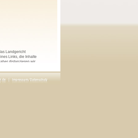
 das Landgericht
nes Links, die Inhalte
Daher distanzieren wir
nkten Seiten auf dieser
 und Linksammlungen, die
.
rs angegeben, sind
ftliche Genehmigung des
en. Copyright by Maria