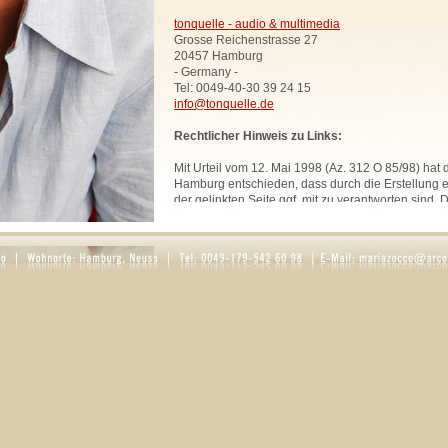
tonquelle - audio & multimedia
Grosse Reichenstrasse 27
20457 Hamburg
- Germany -
Tel: 0049-40-30 39 24 15
info@tonquelle.de
Rechtlicher Hinweis zu Links:
Mit Urteil vom 12. Mai 1998 (Az. 312 O 85/98) hat
Hamburg entschieden, dass durch die Erstellung ei
der gelinkten Seite ggf. mit zu verantworten sind. 
uns hiermit vorsorglich von den Inhalten aller geli
Website. Diese Erklärung gilt für sämtliche Links
zur Zeit bestehen oder in Zukunft bestehen werden
Alle Bilder, Texte und Grafiken, sofern nicht ande
urheberrechtlich geschützt und dürfen ohne schri
Rechtsinhabers nicht anderweitig verwendet werd
Rosaria Zocco.
DATENSCHUTZ
1. Datenschutz auf einen Blick
Allgemeine Hinweise