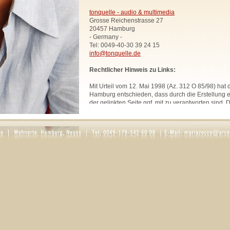
tonquelle - audio & multimedia
Grosse Reichenstrasse 27
20457 Hamburg
- Germany -
Tel: 0049-40-30 39 24 15
info@tonquelle.de
Rechtlicher Hinweis zu Links:
Mit Urteil vom 12. Mai 1998 (Az. 312 O 85/98) hat
Hamburg entschieden, dass durch die Erstellung ei
der gelinkten Seite ggf. mit zu verantworten sind. 
uns hiermit vorsorglich von den Inhalten aller geli
Website. Diese Erklärung gilt für sämtliche Links
zur Zeit bestehen oder in Zukunft bestehen werden
Alle Bilder, Texte und Grafiken, sofern nicht ande
urheberrechtlich geschützt und dürfen ohne schri
Rechtsinhabers nicht anderweitig verwendet werd
Rosaria Zocco.
DATENSCHUTZ
1. Datenschutz auf einen Blick
Allgemeine Hinweise