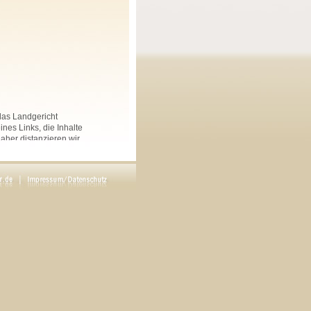
 das Landgericht
nes Links, die Inhalte
Daher distanzieren wir
nkten Seiten auf dieser
 und Linksammlungen, die
.
rs angegeben, sind
ftliche Genehmigung des
en. Copyright by Maria