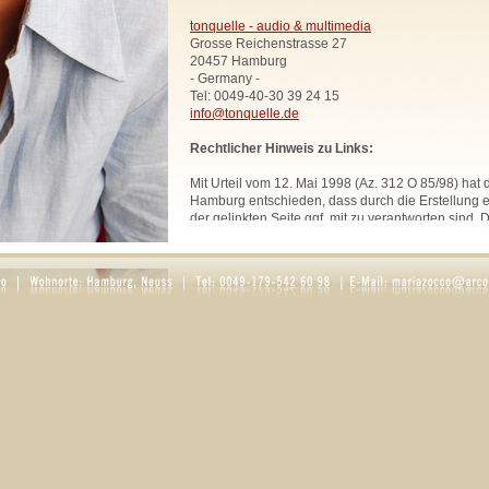
tonquelle - audio & multimedia
Grosse Reichenstrasse 27
20457 Hamburg
- Germany -
Tel: 0049-40-30 39 24 15
info@tonquelle.de
Rechtlicher Hinweis zu Links:
Mit Urteil vom 12. Mai 1998 (Az. 312 O 85/98) hat
Hamburg entschieden, dass durch die Erstellung ei
der gelinkten Seite ggf. mit zu verantworten sind. 
uns hiermit vorsorglich von den Inhalten aller geli
Website. Diese Erklärung gilt für sämtliche Links
zur Zeit bestehen oder in Zukunft bestehen werden
Alle Bilder, Texte und Grafiken, sofern nicht ande
urheberrechtlich geschützt und dürfen ohne schri
Rechtsinhabers nicht anderweitig verwendet werd
Rosaria Zocco.
DATENSCHUTZ
1. Datenschutz auf einen Blick
Allgemeine Hinweise