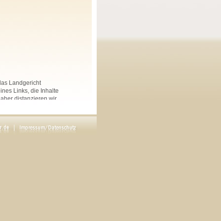
 das Landgericht
nes Links, die Inhalte
Daher distanzieren wir
nkten Seiten auf dieser
 und Linksammlungen, die
.
rs angegeben, sind
ftliche Genehmigung des
en. Copyright by Maria