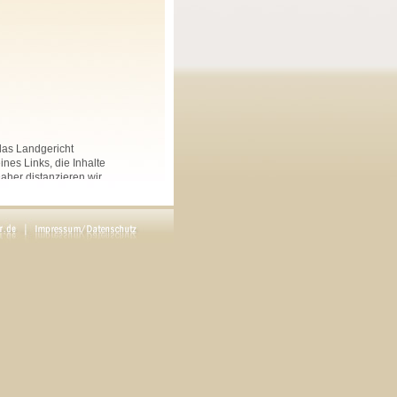
 das Landgericht
nes Links, die Inhalte
Daher distanzieren wir
nkten Seiten auf dieser
 und Linksammlungen, die
.
rs angegeben, sind
ftliche Genehmigung des
en. Copyright by Maria