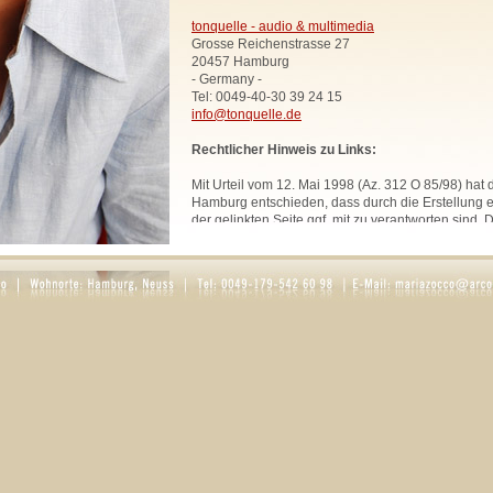
tonquelle - audio & multimedia
Grosse Reichenstrasse 27
20457 Hamburg
- Germany -
Tel: 0049-40-30 39 24 15
info@tonquelle.de
Rechtlicher Hinweis zu Links:
Mit Urteil vom 12. Mai 1998 (Az. 312 O 85/98) hat
Hamburg entschieden, dass durch die Erstellung ei
der gelinkten Seite ggf. mit zu verantworten sind. 
uns hiermit vorsorglich von den Inhalten aller geli
Website. Diese Erklärung gilt für sämtliche Links
zur Zeit bestehen oder in Zukunft bestehen werden
Alle Bilder, Texte und Grafiken, sofern nicht ande
urheberrechtlich geschützt und dürfen ohne schri
Rechtsinhabers nicht anderweitig verwendet werd
Rosaria Zocco.
DATENSCHUTZ
1. Datenschutz auf einen Blick
Allgemeine Hinweise