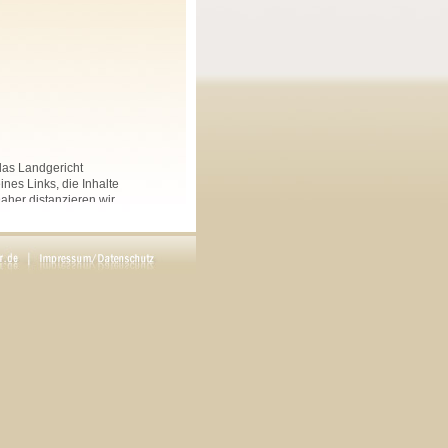
 das Landgericht
nes Links, die Inhalte
Daher distanzieren wir
nkten Seiten auf dieser
 und Linksammlungen, die
.
rs angegeben, sind
ftliche Genehmigung des
en. Copyright by Maria