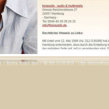
tonquelle - audio & multimedia
Grosse Reichenstrasse 27
20457 Hamburg
- Germany -
Tel: 0049-40-30 39 24 15
info@tonquelle.de
Rechtlicher Hinweis zu Links:
Mit Urteil vom 12. Mai 1998 (Az. 312 O 85/98) hat
Hamburg entschieden, dass durch die Erstellung ei
der gelinkten Seite ggf. mit zu verantworten sind. 
uns hiermit vorsorglich von den Inhalten aller geli
Website. Diese Erklärung gilt für sämtliche Links
zur Zeit bestehen oder in Zukunft bestehen werden
Alle Bilder, Texte und Grafiken, sofern nicht ande
urheberrechtlich geschützt und dürfen ohne schri
Rechtsinhabers nicht anderweitig verwendet werd
Rosaria Zocco.
DATENSCHUTZ
1. Datenschutz auf einen Blick
Allgemeine Hinweise