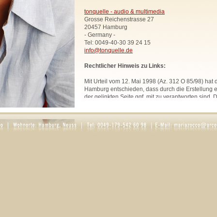
tonquelle - audio & multimedia
Grosse Reichenstrasse 27
20457 Hamburg
- Germany -
Tel: 0049-40-30 39 24 15
info@tonquelle.de
Rechtlicher Hinweis zu Links:
Mit Urteil vom 12. Mai 1998 (Az. 312 O 85/98) hat
Hamburg entschieden, dass durch die Erstellung ei
der gelinkten Seite ggf. mit zu verantworten sind. 
uns hiermit vorsorglich von den Inhalten aller geli
Website. Diese Erklärung gilt für sämtliche Links
zur Zeit bestehen oder in Zukunft bestehen werden
Alle Bilder, Texte und Grafiken, sofern nicht ande
urheberrechtlich geschützt und dürfen ohne schri
Rechtsinhabers nicht anderweitig verwendet werd
Rosaria Zocco.
DATENSCHUTZ
1. Datenschutz auf einen Blick
Allgemeine Hinweise