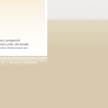
 das Landgericht
nes Links, die Inhalte
Daher distanzieren wir
nkten Seiten auf dieser
 und Linksammlungen, die
.
rs angegeben, sind
ftliche Genehmigung des
en. Copyright by Maria