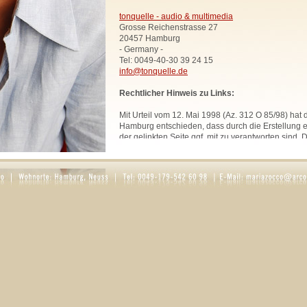
tonquelle - audio & multimedia
Grosse Reichenstrasse 27
20457 Hamburg
- Germany -
Tel: 0049-40-30 39 24 15
info@tonquelle.de
Rechtlicher Hinweis zu Links:
Mit Urteil vom 12. Mai 1998 (Az. 312 O 85/98) hat
Hamburg entschieden, dass durch die Erstellung ei
der gelinkten Seite ggf. mit zu verantworten sind. 
uns hiermit vorsorglich von den Inhalten aller geli
Website. Diese Erklärung gilt für sämtliche Links
zur Zeit bestehen oder in Zukunft bestehen werden
Alle Bilder, Texte und Grafiken, sofern nicht ande
urheberrechtlich geschützt und dürfen ohne schri
Rechtsinhabers nicht anderweitig verwendet werd
Rosaria Zocco.
DATENSCHUTZ
1. Datenschutz auf einen Blick
Allgemeine Hinweise