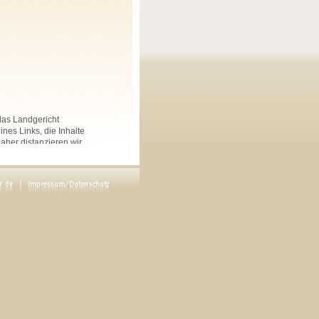
 das Landgericht
nes Links, die Inhalte
Daher distanzieren wir
nkten Seiten auf dieser
 und Linksammlungen, die
.
rs angegeben, sind
ftliche Genehmigung des
en. Copyright by Maria