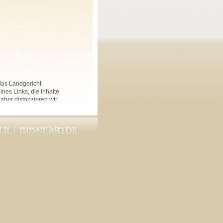
 das Landgericht
nes Links, die Inhalte
Daher distanzieren wir
nkten Seiten auf dieser
 und Linksammlungen, die
.
rs angegeben, sind
ftliche Genehmigung des
en. Copyright by Maria