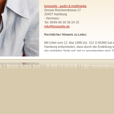
tonquelle - audio & multimedia
Grosse Reichenstrasse 27
20457 Hamburg
- Germany -
Tel: 0049-40-30 39 24 15
info@tonquelle.de
Rechtlicher Hinweis zu Links:
Mit Urteil vom 12. Mai 1998 (Az. 312 O 85/98) hat
Hamburg entschieden, dass durch die Erstellung ei
der gelinkten Seite ggf. mit zu verantworten sind. 
uns hiermit vorsorglich von den Inhalten aller geli
Website. Diese Erklärung gilt für sämtliche Links
zur Zeit bestehen oder in Zukunft bestehen werden
Alle Bilder, Texte und Grafiken, sofern nicht ande
urheberrechtlich geschützt und dürfen ohne schri
Rechtsinhabers nicht anderweitig verwendet werd
Rosaria Zocco.
DATENSCHUTZ
1. Datenschutz auf einen Blick
Allgemeine Hinweise