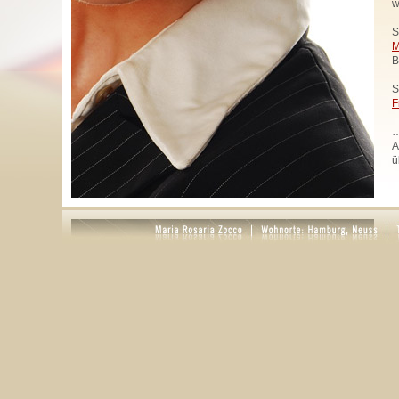
w
S
M
B
S
F
…
A
ü