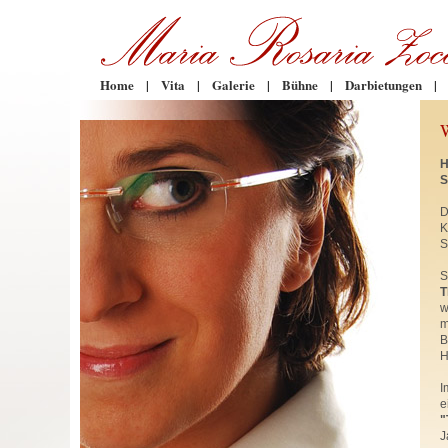
Home
|
Vita
|
Galerie
|
Bühne
|
Darbietungen
|
H
S
D
K
S
S
T
w
m
B
H
I
e
"
J