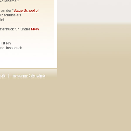
ollenarbeit.
 an der "
Stage School of
Abschluss als
el.
aterstück für Kinder
Mein
ist ein
e, lasst euch