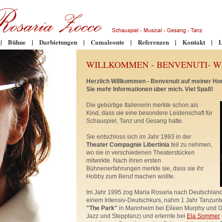
|
Bühne
|
Darbietungen
|
Camaleonte
|
Referenzen
|
Kontakt
|
L
WILLKOMMEN - BENVENUTI- 
Herzlich Willkommen - Benvenuti auf meiner Ho
Sie mehr Informationen über mich. Viel Spaß!
Die gebürtige Italienerin merkte schon als
Kind, dass sie eine besondere Leidenschaft für
Schauspiel, Tanz und Gesang hatte.
Sie entschloss sich im Jahr 1993 in der
Theater Compagnie Libertinia
teil zu nehmen,
wo sie in verschiedenen Theaterstücken
mitwirkte. Nach ihren ersten
Bühnenerfahrungen merkte sie, dass sie ihr
Hobby zum Beruf machen wollte.
Im Jahr 1995 zog Maria Rosaria nach Deutschland.
einem Intensiv-Deutschkurs, nahm 1 Jahr Tanzunte
"The Park"
in Mannheim bei Eileen Murphy und Gu
Jazz und Stepptanz) und erlernte bei
Ela Sommer