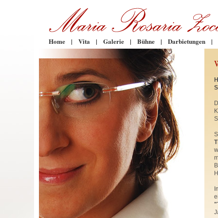
Home
|
Vita
|
Galerie
|
Bühne
|
Darbietungen
|
H
S
D
K
S
S
T
w
m
B
H
I
e
"
J