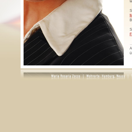
w
S
M
B
S
F
…
A
ü