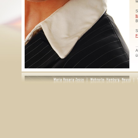
w
S
M
B
S
F
…
A
ü