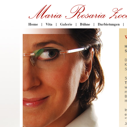
Home
|
Vita
|
Galerie
|
Bühne
|
Darbietungen
|
H
S
D
K
S
S
T
w
m
B
H
I
e
"
J